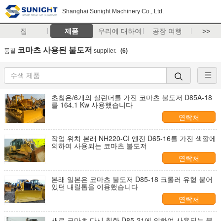
Shanghai Sunight Machinery Co., Ltd.
집
제품
우리에 대하여
공장 여행
>>
코마츠 사용된 불도저
품질
supplier.
(6)
초침은/6개의 실린더를 가진 코마츠 불도저 D85A-18
를 164.1 Kw 사용했습니다
연락처
작업 위치 본래 NH220-CI 엔진 D65-16를 가진 색깔에
의하여 사용되는 코마츠 불도저
연락처
본래 일본은 코마츠 불도저 D85-18 크롤러 유형 붙어
있던 내릴톱을 이용했습니다
연락처
새로 코마츠 다시 칠한 D85-21에 의하여 사용되는 불