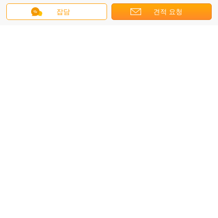
히타치 사용된 굴착기
잡담
견적 요청
본래 색깔 20 Isuzu6BD1T 엔진 EX200-1를 가진 톤에 의하여 히타
치 사용되는 굴착기
코벨 코 사용된 굴착기
10 - 20 톤 사용 된 코벨코 발굴기 핵심 부품 펌프 7-10 일 이내에 배
달
사용된 두산 굴착기
사용 된 Doosan 크롤러 발굴기 원래 작동 상태
초침 쓰레기꾼 트럭
동력 조타 장치 초침 10 짐수레꾼 트럭, Sinotruck 하우투 팁 주는
사람 트럭
사용된 CAT 불도저
모충 D7G는 2010 년 CAT 불도저 600mm 신발 크기 3M3 잎을 사
용했습니다