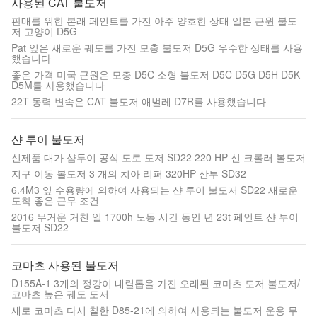
사용된 CAT 불도저
판매를 위한 본래 페인트를 가진 아주 양호한 상태 일본 근원 불도
저 고양이 D5G
Pat 잎은 새로운 궤도를 가진 모충 불도저 D5G 우수한 상태를 사용
했습니다
좋은 가격 미국 근원은 모충 D5C 소형 불도저 D5C D5G D5H D5K
D5M를 사용했습니다
22T 동력 변속은 CAT 불도저 애벌레 D7R를 사용했습니다
샨 투이 불도저
신제품 대가 샴투이 공식 도로 도저 SD22 220 HP 신 크롤러 볼도저
지구 이동 볼도저 3 개의 치아 리퍼 320HP 산투 SD32
6.4M3 잎 수용량에 의하여 사용되는 샨 투이 불도저 SD22 새로운
도착 좋은 근무 조건
2016 무거운 거친 일 1700h 노동 시간 동안 년 23t 페인트 샨 투이
불도저 SD22
코마츠 사용된 불도저
D155A-1 3개의 정강이 내릴톱을 가진 오래된 코마츠 도저 불도저/
코마츠 높은 궤도 도저
새로 코마츠 다시 칠한 D85-21에 의하여 사용되는 불도저 운용 무