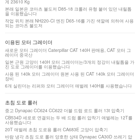
게 23610 Kg
본래 일본은 코마츠 불도저 D85-18 크롤러 유형 붙어 있던 내릴톱
을 이용했습니다
작업 위치 본래 NH220-CI 엔진 D65-16를 가진 색깔에 의하여 사용
되는 코마츠 불도저
이용된 모터 그레이더
새로운 모터 그레이더 Caterpillar CAT 140H 판매용, CAT 모터 그
레이더 중국산
일본 근원 고양이 140H 모터 그레이더는/3개의 정강이 내릴톱을 가
진 도로 그레이더를 이용했습니다
사용 된 140k 모터 그레이더 원본 사용 된 CAT 140k 모터 그레이더
장비
6개 실린더는 리퍼와 모터 그레이더 애벌레 140H를 사용했습니다
초침 도로 롤러
중고 Dynapac CC624 CC622 더블 드럼 로드 롤러 13t 압축기
CB534D 세로로 연결되는 두 배 드럼 롤러 압착기 애벌레는 12T를
사용했습니다
20T 애벌레 초침 도로용 롤러 CA683E 고양이 압축기
바람 냉각 초침 도로 롤러 양호한 상태 Dynapac CA30D 쓰레기 압