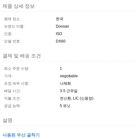
제품 상세 정보
원래 장소:
한국
브랜드 이름:
Doosan
인증:
ISO
모델 번호:
DX60
결제 및 배송 조건
최소 주문 수량:
1
가격:
negotiable
포장 세부 사항:
나체화
배달 시간:
3-5 근무일
지불 조건:
전신환, L/C (신용장)
공급 능력:
5 유닛
설명
사용된 두산 굴착기