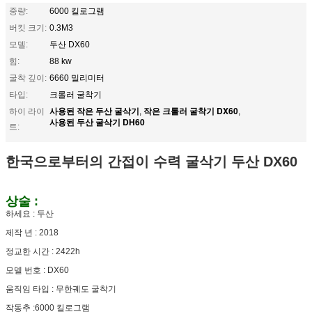
중량:
6000 킬로그램
버킷 크기:
0.3M3
모델:
두산 DX60
힘:
88 kw
굴착 깊이:
6660 밀리미터
타입:
크롤러 굴착기
사용된 작은 두산 굴삭기
작은 크롤러 굴착기 DX60
하이 라이
,
,
사용된 두산 굴삭기 DH60
트:
한국으로부터의 간접이 수력 굴삭기 두산 DX60
상술 :
하세요 : 두산
제작 년 : 2018
정교한 시간 : 2422h
모델 번호 : DX60
움직임 타입 : 무한궤도 굴착기
작동추 :6000 킬로그램