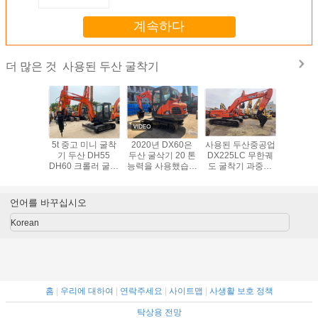
계속하다
사용된 두산 굴착기
더 많은 것
5t 중고 미니 굴착
2020년 DX60은
사용된 두산중공업
포클레인 
기 두산 DH55
두산 굴삭기 20 톤
DX225LC 무한궤
린더 사용
DH60 크롤러 굴삭
능력을 사용했습니
도 굴착기 과중한
발굴기
기
다
업무 장비 원형
DX2
언어를 바꾸십시오
Korean
홈
|
우리에 대하여
|
연락주세요
|
사이트맵
|
사생활 보호 정책
탁상용 전망