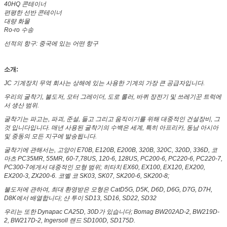
40HQ 콘테이너
편평한 선반 콘테이너
대량 화물
Ro-ro 수송
선적의 항구: 중국에 있는 어떤 항구
소개:
JC 기계장치 무역 회사는 상해에 있는 사용한 기계의 가장 큰 공급자입니다.
우리의 굴착기, 불도저, 모터 그레이더, 도로 롤러, 바퀴 장전기 및 쓰레기꾼 트럭에
서 생산 범위.
굴착기는 파고는, 파괴, 준설, 들고 그리고 움직이기를 위해 대중적인 건설장비, 그
것 입니다입니다. 매년 사용된 굴착기의 수백은 세계, 특히 아프리카, 동남 아시아
및 중동의 모든 지구에 발송됩니다.
굴착기에 관해서는, 고양이 E70B, E120B, E200B, 320B, 320C, 320D, 336D, 코
마츠 PC35MR, 55MR, 60-7,78US, 120-6, 128US, PC200-6, PC220-6, PC220-7,
PC300-7에게서 대중적인 모형 범위; 히타치 EX60, EX100, EX120, EX200,
EX200-3, ZX200-6. 코벨 코 SK03, SK07, SK200-6, SK200-8;
불도저에 관하여, 최대 환영받은 모형은 CatD5G, D5K, D6D, D6G, D7G, D7H,
D8K에서 배열합니다; 샨 투이 SD13, SD16, SD22, SD32
우리는 또한 Dynapac CA25D, 30D가 있습니다; Bomag BW202AD-2, BW219D-
2, BW217D-2, Ingersoll 랜드 SD100D, SD175D.