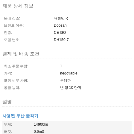
제품 상세 정보
원래 장소:
대한민국
브랜드 이름:
Doosan
인증:
CE ISO
모델 번호:
DH150-7
결제 및 배송 조건
최소 주문 수량:
1
가격:
negotiable
포장 세부 사항:
무례한
공급 능력:
년 당 10 단위
설명
사용된 두산 굴착기
무게:
14900kg
버킷:
0.6m3