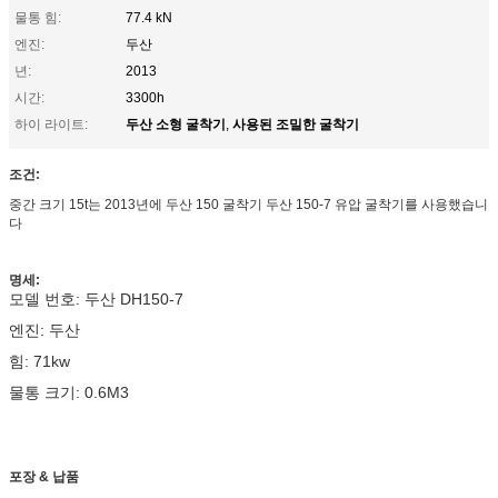
물통 힘:
77.4 kN
엔진:
두산
년:
2013
시간:
3300h
두산 소형 굴착기
사용된 조밀한 굴착기
하이 라이트:
,
조건:
중간 크기 15t는 2013년에 두산 150 굴착기 두산 150-7 유압 굴착기를 사용했습니
다
명세:
모델 번호: 두산 DH150-7
엔진: 두산
힘: 71kw
물통 크기: 0.6M3
포장 & 납품